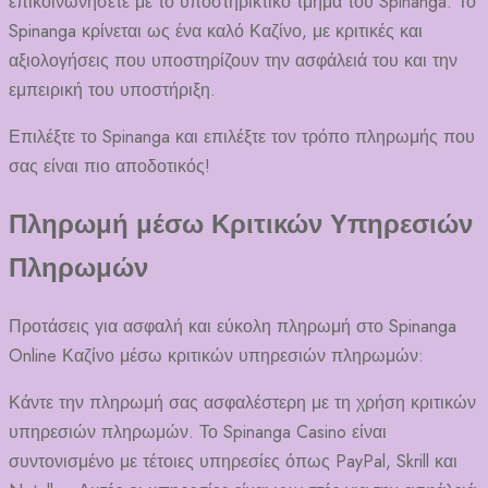
επικοινωνήσετε με το υποστηρικτικό τμήμα του Spinanga. Το
Spinanga κρίνεται ως ένα καλό Καζίνο, με κριτικές και
αξιολογήσεις που υποστηρίζουν την ασφάλειά του και την
εμπειρική του υποστήριξη.
Επιλέξτε το Spinanga και επιλέξτε τον τρόπο πληρωμής που
σας είναι πιο αποδοτικός!
Πληρωμή μέσω Κριτικών Υπηρεσιών
Πληρωμών
Προτάσεις για ασφαλή και εύκολη πληρωμή στο Spinanga
Online Καζίνο μέσω κριτικών υπηρεσιών πληρωμών:
Κάντε την πληρωμή σας ασφαλέστερη με τη χρήση κριτικών
υπηρεσιών πληρωμών. Το Spinanga Casino είναι
συντονισμένο με τέτοιες υπηρεσίες όπως PayPal, Skrill και