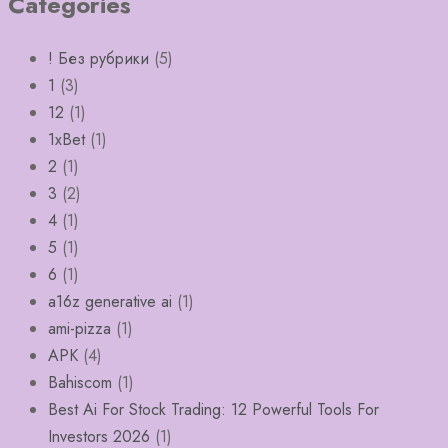
Categories
! Без рубрики
(5)
1
(3)
12
(1)
1xBet
(1)
2
(1)
3
(2)
4
(1)
5
(1)
6
(1)
a16z generative ai
(1)
ami-pizza
(1)
APK
(4)
Bahiscom
(1)
Best Ai For Stock Trading: 12 Powerful Tools For
Investors 2026
(1)