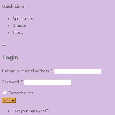
Quick Links
Accessories
Dresses
Shoes
Login
Username or email address
*
Password
*
Remember me
Lost your password?