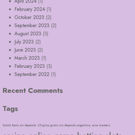
April 2024
(1)
February 2024
(1)
October 2023
(2)
September 2023
(2)
August 2023
(3)
July 2023
(2)
June 2023
(2)
March 2023
(1)
February 2023
(3)
September 2022
(1)
Recent Comments
Tags
1xslots bono sin depósito
25 giros gratis sin deposito argentina
avia masters