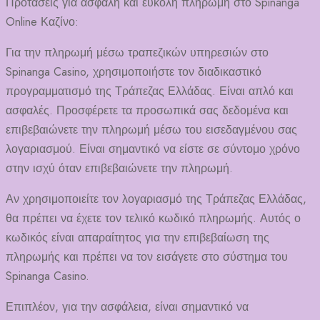
Προτάσεις για ασφαλή και εύκολη πληρωμή στο Spinanga
Online Καζίνο:
Για την πληρωμή μέσω τραπεζικών υπηρεσιών στο
Spinanga Casino, χρησιμοποιήστε τον διαδικαστικό
προγραμματισμό της Τράπεζας Ελλάδας. Είναι απλό και
ασφαλές. Προσφέρετε τα προσωπικά σας δεδομένα και
επιβεβαιώνετε την πληρωμή μέσω του εισεδαγμένου σας
λογαριασμού. Είναι σημαντικό να είστε σε σύντομο χρόνο
στην ισχύ όταν επιβεβαιώνετε την πληρωμή.
Αν χρησιμοποιείτε τον λογαριασμό της Τράπεζας Ελλάδας,
θα πρέπει να έχετε τον τελικό κωδικό πληρωμής. Αυτός ο
κωδικός είναι απαραίτητος για την επιβεβαίωση της
πληρωμής και πρέπει να τον εισάγετε στο σύστημα του
Spinanga Casino.
Επιπλέον, για την ασφάλεια, είναι σημαντικό να