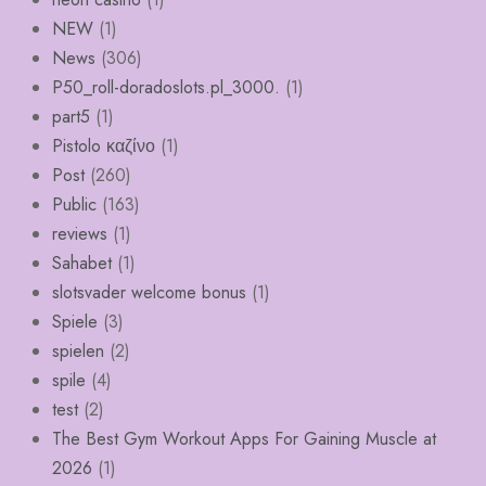
NEW
(1)
News
(306)
P50_roll-doradoslots.pl_3000.
(1)
part5
(1)
Pistolo καζίνο
(1)
Post
(260)
Public
(163)
reviews
(1)
Sahabet
(1)
slotsvader welcome bonus
(1)
Spiele
(3)
spielen
(2)
spile
(4)
test
(2)
The Best Gym Workout Apps For Gaining Muscle at
2026
(1)