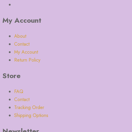
My Account
About
Contact
My Account
Return Policy
Store
FAQ
Contact
Tracking Order
Shipping Options
Newsletter