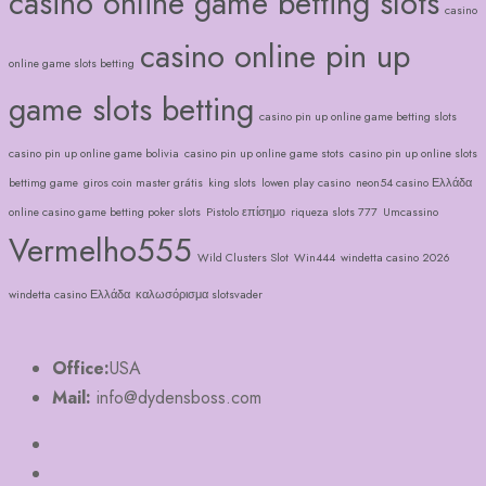
casino online game betting slots
casino
casino online pin up
online game slots betting
game slots betting
casino pin up online game betting slots
casino pin up online game bolivia
casino pin up online game stots
casino pin up online slots
bettimg game
giros coin master grátis
king slots
lowen play casino
neon54 casino Ελλάδα
online casino game betting poker slots
Pistolo επίσημο
riqueza slots 777
Umcassino
Vermelho555
Wild Clusters Slot
Win444
windetta casino 2026
windetta casino Ελλάδα
καλωσόρισμα slotsvader
Office:
USA
Mail:
info@dydensboss.com