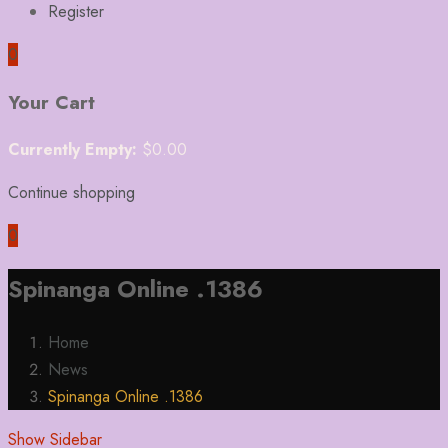
Register
0
Your Cart
Currently Empty:
$
0.00
Continue shopping
0
Spinanga Online .1386
Home
News
Spinanga Online .1386
Show Sidebar