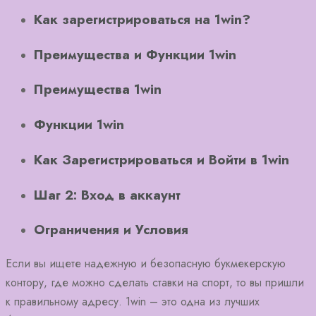
Как зарегистрироваться на 1win?
Преимущества и Функции 1win
Преимущества 1win
Функции 1win
Как Зарегистрироваться и Войти в 1win
Шаг 2: Вход в аккаунт
Ограничения и Условия
Если вы ищете надежную и безопасную букмекерскую
контору, где можно сделать ставки на спорт, то вы пришли
к правильному адресу. 1win – это одна из лучших