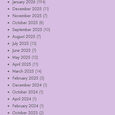
January 2026
(194)
December 2025
(11)
November 2025
(7)
October 2025
(8)
September 2025
(10)
August 2025
(7)
July 2025
(13)
June 2025
(7)
May 2025
(12)
April 2025
(11)
March 2025
(14)
February 2025
(5)
December 2024
(1)
October 2024
(1)
April 2024
(1)
February 2024
(1)
October 2023
(2)