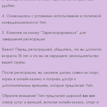
удобен.
4. Ознакомьтесь с условиями использования и политикой
конфиденциальности 1win.
5. Кликните на кнопку “Зарегистрироваться” для
завершения регистрации.
Важно! Перед регистрацией, убедитесь, что вы достигли
возраста 18 лет и что вы не нарушаете законодательство
вашей страны.
После регистрации, вы сможете делать ставки на спорт,
играть в онлайн-казино и получать доступ к
дополнительным функциям, которые предлагает 1win.
Обратите внимание! 1win предлагает широкий
ван вин
спектр услуг и функций, включая онлайн-казино, спорт и