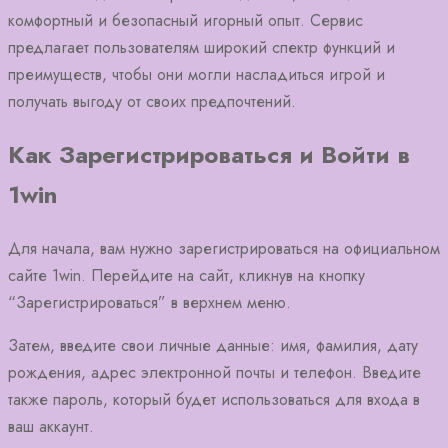
комфортный и безопасный игорный опыт. Сервис
предлагает пользователям широкий спектр функций и
преимуществ, чтобы они могли насладиться игрой и
получать выгоду от своих предпочтений.
Как Зарегистрироваться и Войти в
1win
Для начала, вам нужно зарегистрироваться на официальном
сайте 1win. Перейдите на сайт, кликнув на кнопку
“Зарегистрироваться” в верхнем меню.
Затем, введите свои личные данные: имя, фамилия, дату
рождения, адрес электронной почты и телефон. Введите
также пароль, который будет использоваться для входа в
ваш аккаунт.