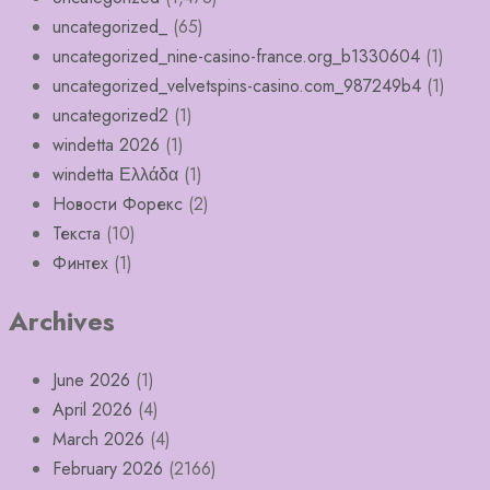
uncategorized_
(65)
uncategorized_nine-casino-france.org_b1330604
(1)
uncategorized_velvetspins-casino.com_987249b4
(1)
uncategorized2
(1)
windetta 2026
(1)
windetta Ελλάδα
(1)
Новости Форекс
(2)
Текста
(10)
Финтех
(1)
Archives
June 2026
(1)
April 2026
(4)
March 2026
(4)
February 2026
(2166)