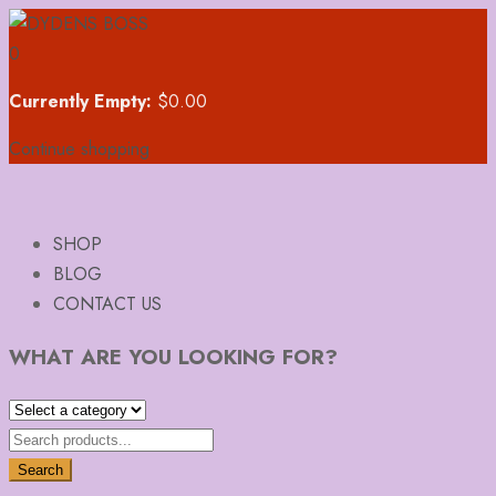
0
Currently Empty:
$
0.00
Continue shopping
SHOP
BLOG
CONTACT US
WHAT ARE YOU LOOKING FOR?
Search