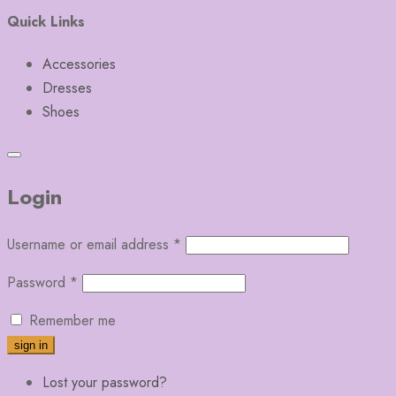
Quick Links
Accessories
Dresses
Shoes
Login
Username or email address
*
Password
*
Remember me
Lost your password?