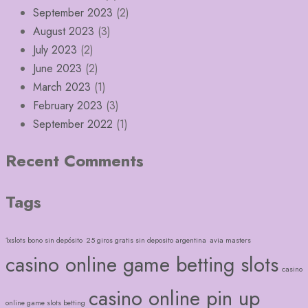
September 2023
(2)
August 2023
(3)
July 2023
(2)
June 2023
(2)
March 2023
(1)
February 2023
(3)
September 2022
(1)
Recent Comments
Tags
1xslots bono sin depósito
25 giros gratis sin deposito argentina
avia masters
casino online game betting slots
casino
casino online pin up
online game slots betting