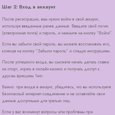
Шаг 2: Вход в аккаунт
После регистрации, вам нужно войти в свой аккаунт,
используя введенные ранее данные. Введите свой логин
(электронная почта) и пароль, и нажмите на кнопку “Войти”.
Если вы забыли свой пароль, вы можете восстановить его,
кликнув на кнопку “Забыли пароль” и следуя инструкциям.
После успешного входа, вы сможете начать делать ставки
на спорт, играть в онлайн-казино и получать доступ к
другим функциям 1win.
Важно: при входе в аккаунт, убедитесь, что вы используете
безопасный интернет-соединение и не оставляйте свои
данные доступными для третьих лиц.
Если у вас возникнут вопросы или проблемы при