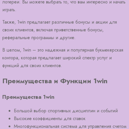
лотереи. Вы можете выбрать то, что вам интересно и начать
играть.
Также, 1win предлагает различные бонусы и акции для
своих клиентов, включая приветственные бонусы,
реферальные программы и другие.
В целом, 1win – это надежная и популярная букмекерская
контора, которая предлагает широкий спектр услуг и
функций для своих клиентов.
Преимущества и Функции 1win
Преимущества 1win
Большой выбор спортивных дисциплин и событий
Высокие коэффициенты для ставок
Многофункциональная система для управления счетом