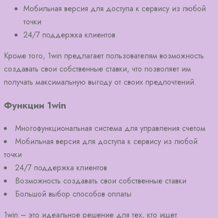
Мобильная версия для доступа к сервису из любой
точки
24/7 поддержка клиентов
Кроме того, 1win предлагает пользователям возможность
создавать свои собственные ставки, что позволяет им
получать максимальную выгоду от своих предпочтений.
Функции 1win
Многофункциональная система для управления счетом
Мобильная версия для доступа к сервису из любой
точки
24/7 поддержка клиентов
Возможность создавать свои собственные ставки
Большой выбор способов оплаты
1win – это идеальное решение для тех, кто ищет