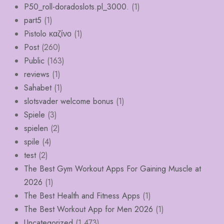
P50_roll-doradoslots.pl_3000.
(1)
part5
(1)
Pistolo καζίνο
(1)
Post
(260)
Public
(163)
reviews
(1)
Sahabet
(1)
slotsvader welcome bonus
(1)
Spiele
(3)
spielen
(2)
spile
(4)
test
(2)
The Best Gym Workout Apps For Gaining Muscle at
2026
(1)
The Best Health and Fitness Apps
(1)
The Best Workout App for Men 2026
(1)
Uncategorized
(1,473)