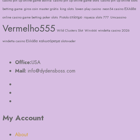
casino pin up online game bolivia
casino pin up online game stots
casino pin up online slots
bettimg game
giros coin master grátis
king slots
lowen play casino
neon54 casino Ελλάδα
online casino game betting poker slots
Pistolo επίσημο
riqueza slots 777
Umcassino
Vermelho555
Wild Clusters Slot
Win444
windetta casino 2026
windetta casino Ελλάδα
καλωσόρισμα slotsvader
Office:
USA
Mail:
info@dydensboss.com
My Account
About