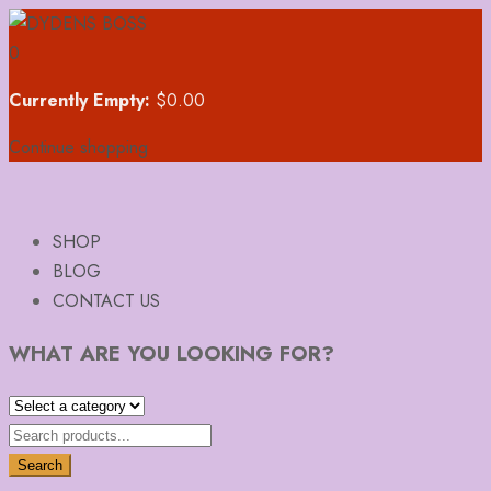
0
Currently Empty:
$
0.00
Continue shopping
SHOP
BLOG
CONTACT US
WHAT ARE YOU LOOKING FOR?
Search