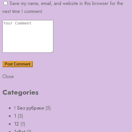
Save my name, email, and website in this browser for the
next time I comment.
Close
Categories
! Без рубрики
(5)
1
(3)
12
(1)
1xBet
(1)