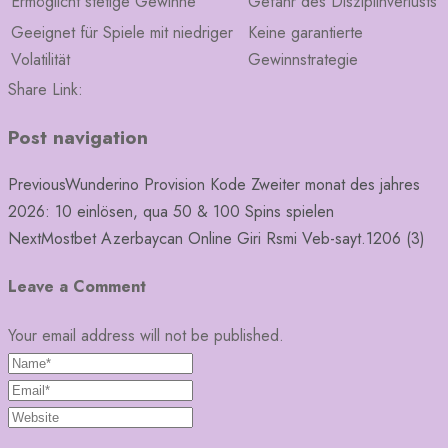
Ermöglicht stetige Gewinne
Gefahr des Disziplinverlusts
Geeignet für Spiele mit niedriger
Keine garantierte
Volatilität
Gewinnstrategie
Share Link:
Post navigation
Previous
Wunderino Provision Kode Zweiter monat des jahres
2026: 10 einlösen, qua 50 & 100 Spins spielen
Next
Mostbet Azerbaycan Online Giri Rsmi Veb-sayt.1206 (3)
Leave a Comment
Your email address will not be published.