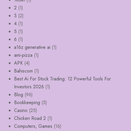
2
(1)
3
(2)
4
(1)
5
(1)
6
(1)
a16z generative ai
(1)
ami-pizza
(1)
APK
(4)
Bahiscom
(1)
Best Ai For Stock Trading: 12 Powerful Tools For
Investors 2026
(1)
Blog
(96)
Bookkeeping
(5)
Casino
(25)
Chicken Road 2
(1)
Computers, Games
(16)