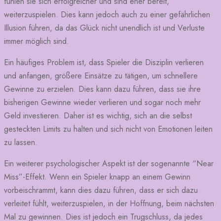
fühlen sie sich erfolgreicher und sind eher bereit,
weiterzuspielen. Dies kann jedoch auch zu einer gefährlichen
Illusion führen, da das Glück nicht unendlich ist und Verluste
immer möglich sind.
Ein häufiges Problem ist, dass Spieler die Disziplin verlieren
und anfangen, größere Einsätze zu tätigen, um schnellere
Gewinne zu erzielen. Dies kann dazu führen, dass sie ihre
bisherigen Gewinne wieder verlieren und sogar noch mehr
Geld investieren. Daher ist es wichtig, sich an die selbst
gesteckten Limits zu halten und sich nicht von Emotionen leiten
zu lassen.
Ein weiterer psychologischer Aspekt ist der sogenannte “Near
Miss”-Effekt. Wenn ein Spieler knapp an einem Gewinn
vorbeischrammt, kann dies dazu führen, dass er sich dazu
verleitet fühlt, weiterzuspielen, in der Hoffnung, beim nächsten
Mal zu gewinnen. Dies ist jedoch ein Trugschluss, da jedes