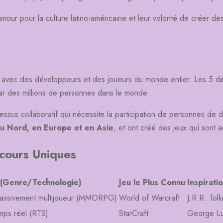
amour pour la culture latino-américaine et leur volonté de créer des
, avec des développeurs et des joueurs du monde entier. Les 5 dé
par des millions de personnes dans le monde.
ssus collaboratif qui nécessite la participation de personnes de di
u Nord, en Europe et en Asie
, et ont créé des jeux qui sont 
rcours Uniques
é (Genre/Technologie)
Jeu le Plus Connu
Inspirati
 massivement multijoueur (MMORPG)
World of Warcraft
J.R.R. Tolk
emps réel (RTS)
StarCraft
George L