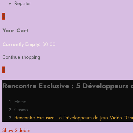
Register
0
Your Cart
Currently Empty:
$
0.00
Continue shopping
0
Rencontre Exclusive : 5 Développeurs 
Home
Casino
Rencontre Exclusive : 5 Développeurs de Jeux Vidéo “Grin
Show Sidebar