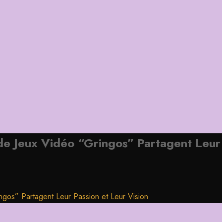
de Jeux Vidéo “Gringos” Partagent Leur 
gos” Partagent Leur Passion et Leur Vision