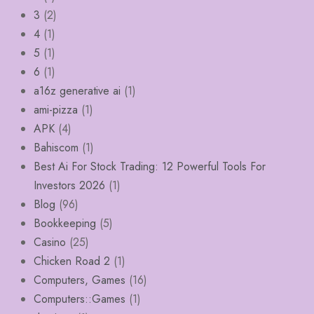
3
(2)
4
(1)
5
(1)
6
(1)
a16z generative ai
(1)
ami-pizza
(1)
APK
(4)
Bahiscom
(1)
Best Ai For Stock Trading: 12 Powerful Tools For
Investors 2026
(1)
Blog
(96)
Bookkeeping
(5)
Casino
(25)
Chicken Road 2
(1)
Computers, Games
(16)
Computers::Games
(1)