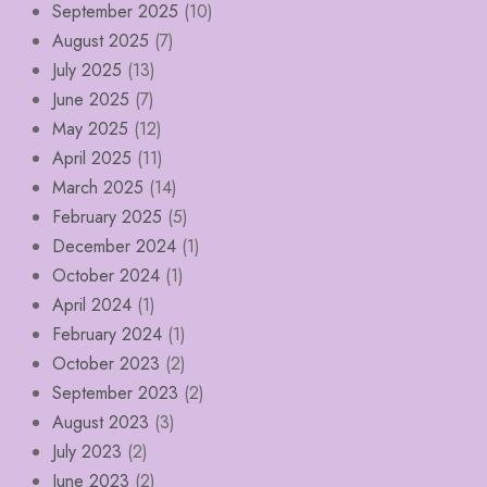
September 2025
(10)
August 2025
(7)
July 2025
(13)
June 2025
(7)
May 2025
(12)
April 2025
(11)
March 2025
(14)
February 2025
(5)
December 2024
(1)
October 2024
(1)
April 2024
(1)
February 2024
(1)
October 2023
(2)
September 2023
(2)
August 2023
(3)
July 2023
(2)
June 2023
(2)