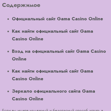
Содержимое
Официальный сайт Gama Casino Online
Как найти официальный сайт Gama
Casino Online
Вход на официальный сайт Gama Casino
Online
Как найти официальный сайт Gama
Casino Online
Зеркало официального сайта Gama
Casino Online
Если вы ищете надежный и безопасный способ играть в