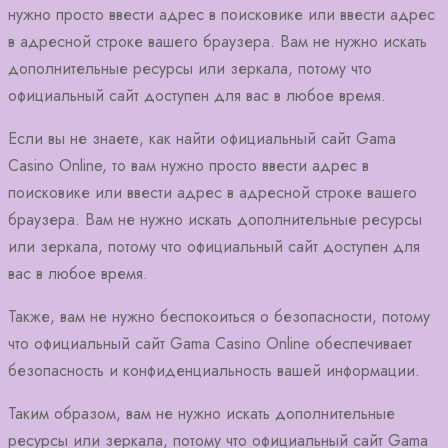
нужно просто ввести адрес в поисковике или ввести адрес
в адресной строке вашего браузера. Вам не нужно искать
дополнительные ресурсы или зеркала, потому что
официальный сайт доступен для вас в любое время.
Если вы не знаете, как найти официальный сайт Gama
Casino Online, то вам нужно просто ввести адрес в
поисковике или ввести адрес в адресной строке вашего
браузера. Вам не нужно искать дополнительные ресурсы
или зеркала, потому что официальный сайт доступен для
вас в любое время.
Также, вам не нужно беспокоиться о безопасности, потому
что официальный сайт Gama Casino Online обеспечивает
безопасность и конфиденциальность вашей информации.
Таким образом, вам не нужно искать дополнительные
ресурсы или зеркала, потому что официальный сайт Gama