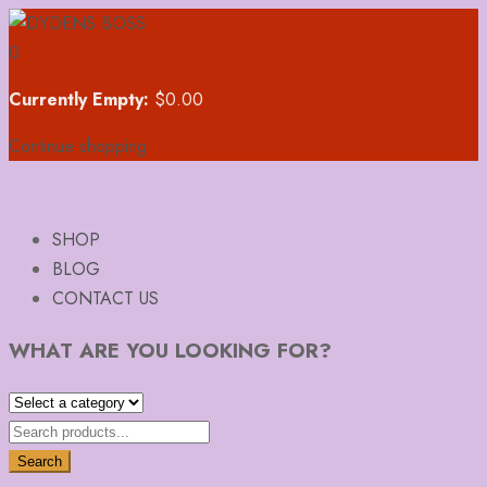
0
Currently Empty:
$
0.00
Continue shopping
SHOP
BLOG
CONTACT US
WHAT ARE YOU LOOKING FOR?
Search