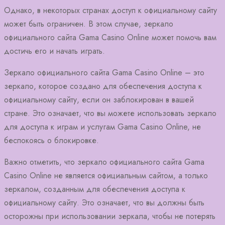
Однако, в некоторых странах доступ к официальному сайту
может быть ограничен. В этом случае, зеркало
официального сайта Gama Casino Online может помочь вам
достичь его и начать играть.
Зеркало официального сайта Gama Casino Online – это
зеркало, которое создано для обеспечения доступа к
официальному сайту, если он заблокирован в вашей
стране. Это означает, что вы можете использовать зеркало
для доступа к играм и услугам Gama Casino Online, не
беспокоясь о блокировке.
Важно отметить, что зеркало официального сайта Gama
Casino Online не является официальным сайтом, а только
зеркалом, созданным для обеспечения доступа к
официальному сайту. Это означает, что вы должны быть
осторожны при использовании зеркала, чтобы не потерять