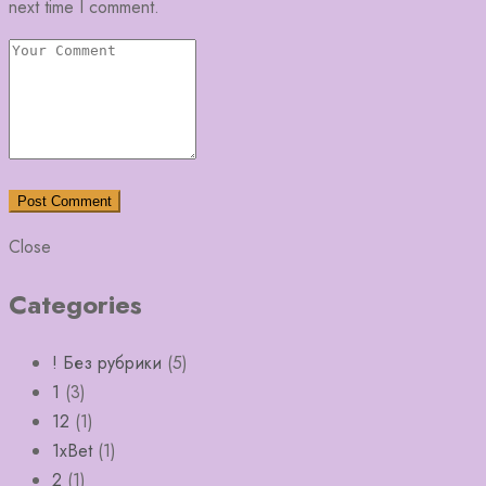
next time I comment.
Close
Categories
! Без рубрики
(5)
1
(3)
12
(1)
1xBet
(1)
2
(1)