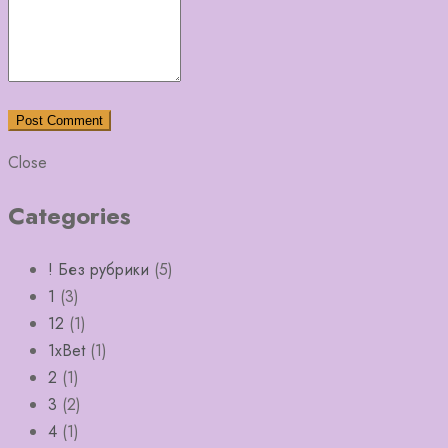
Close
Categories
! Без рубрики
(5)
1
(3)
12
(1)
1xBet
(1)
2
(1)
3
(2)
4
(1)