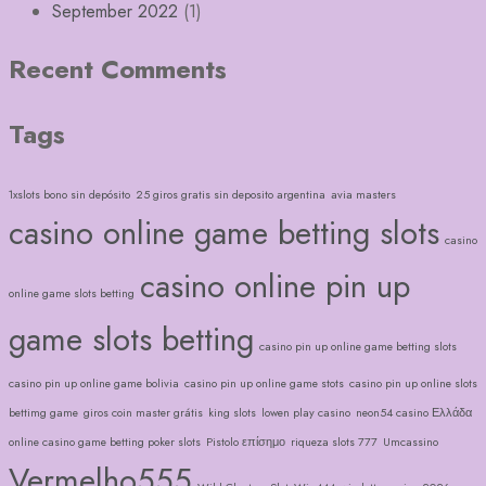
September 2022
(1)
Recent Comments
Tags
1xslots bono sin depósito
25 giros gratis sin deposito argentina
avia masters
casino online game betting slots
casino
casino online pin up
online game slots betting
game slots betting
casino pin up online game betting slots
casino pin up online game bolivia
casino pin up online game stots
casino pin up online slots
bettimg game
giros coin master grátis
king slots
lowen play casino
neon54 casino Ελλάδα
online casino game betting poker slots
Pistolo επίσημο
riqueza slots 777
Umcassino
Vermelho555