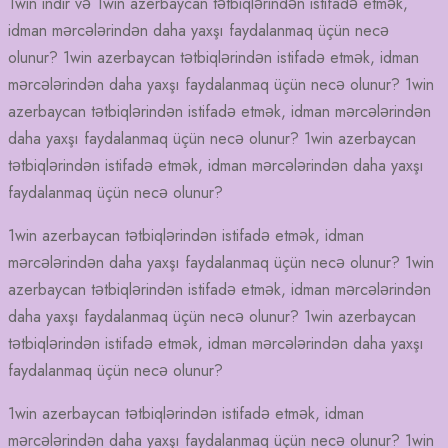
1win indir və 1win azerbaycan tətbiqlərindən istifadə etmək,
idman mərcələrindən daha yaxşı faydalanmaq üçün necə
olunur? 1win azerbaycan tətbiqlərindən istifadə etmək, idman
mərcələrindən daha yaxşı faydalanmaq üçün necə olunur? 1win
azerbaycan tətbiqlərindən istifadə etmək, idman mərcələrindən
daha yaxşı faydalanmaq üçün necə olunur? 1win azerbaycan
tətbiqlərindən istifadə etmək, idman mərcələrindən daha yaxşı
faydalanmaq üçün necə olunur?
1win azerbaycan tətbiqlərindən istifadə etmək, idman
mərcələrindən daha yaxşı faydalanmaq üçün necə olunur? 1win
azerbaycan tətbiqlərindən istifadə etmək, idman mərcələrindən
daha yaxşı faydalanmaq üçün necə olunur? 1win azerbaycan
tətbiqlərindən istifadə etmək, idman mərcələrindən daha yaxşı
faydalanmaq üçün necə olunur?
1win azerbaycan tətbiqlərindən istifadə etmək, idman
mərcələrindən daha yaxşı faydalanmaq üçün necə olunur? 1win