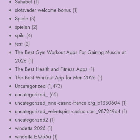
Sahabet
(1)
slotsvader welcome bonus
(1)
Spiele
(3)
spielen
(2)
spile
(4)
test
(2)
The Best Gym Workout Apps For Gaining Muscle at
2026
(1)
The Best Health and Fitness Apps
(1)
The Best Workout App for Men 2026
(1)
Uncategorized
(1,473)
uncategorized_
(65)
uncategorized_nine-casino-france.org_b1330604
(1)
uncategorized_velvetspins-casino.com_987249b4
(1)
uncategorized2
(1)
windetta 2026
(1)
windetta Ελλάδα
(1)