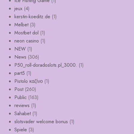
Ice Fishing Game
(1)
jeux
(4)
kerstin-koeditz.de
(1)
Melbet
(3)
Mostbet dol
(1)
neon casino
(1)
NEW
(1)
News
(306)
P50_roll-doradoslots.pl_3000.
(1)
part5
(1)
Pistolo καζίνο
(1)
Post
(260)
Public
(163)
reviews
(1)
Sahabet
(1)
slotsvader welcome bonus
(1)
Spiele
(3)