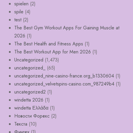
spielen
(2)
spile
(4)
test
(2)
The Best Gym Workout Apps For Gaining Muscle at
2026
(1)
The Best Health and Fitness Apps
(1)
The Best Workout App for Men 2026
(1)
Uncategorized
(1,473)
uncategorized_
(65)
uncategorized_nine-casino-france.org_b1330604
(1)
uncategorized_velvetspins-casino.com_987249b4
(1)
uncategorized2
(1)
windetta 2026
(1)
windetta Ελλάδα
(1)
Новости Форекс
(2)
Текста
(10)
Финтех
(1)