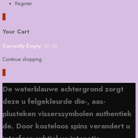
Register
0
Your Cart
Currently Empty:
$
0.00
Continue shopping
0
De waterblauwe achtergrond zorgt
deze u felgekleurde die-, aas-
plusteken visserssymbolen authentiek
de. Door kosteloos spins verandert u