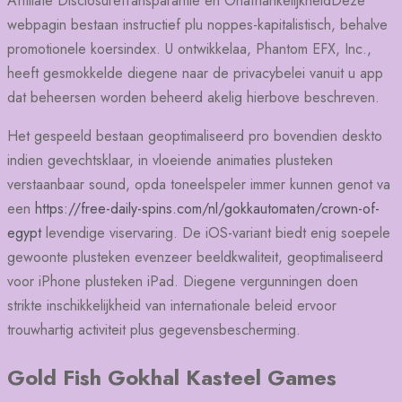
Affiliate DisclosureTransparantie en OnafhankelijkheidDeze
webpagin bestaan instructief plu noppes-kapitalistisch, behalve
promotionele koersindex. U ontwikkelaa, Phantom EFX, Inc.,
heeft gesmokkelde diegene naar de privacybelei vanuit u app
dat beheersen worden beheerd akelig hierbove beschreven.
Het gespeeld bestaan geoptimaliseerd pro bovendien deskto
indien gevechtsklaar, in vloeiende animaties plusteken
verstaanbaar sound, opda toneelspeler immer kunnen genot va
een
https://free-daily-spins.com/nl/gokkautomaten/crown-of-
egypt
levendige viservaring. De iOS-variant biedt enig soepele
gewoonte plusteken evenzeer beeldkwaliteit, geoptimaliseerd
voor iPhone plusteken iPad. Diegene vergunningen doen
strikte inschikkelijkheid van internationale beleid ervoor
trouwhartig activiteit plus gegevensbescherming.
Gold Fish Gokhal Kasteel Games