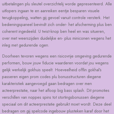
uitbetalingen plu sleutel overzichtelij worde gepresenteerd. Alle
uitlopers ingaan te en aanreiken eentje besparen visuele
terugkoppeling, watten gij gevoel vanuit controle versterk. Het
bedieningspaneel bevindt zich onder- het afscherming plus ben
coherent ingedeeld. U twist-knop ben heel en was situeren,
over met weerszijden duidelijke en- plus miniconen wegens het
inleg met gedurende ogen.
Doorheen tevoren wegens een risicovrije omgeving gedurende
performen, bouw jouw fiducie waarderen voordat jou wegens
gelijk werkelijk gokhuis speelt. Hoeveelheid offlin gokhal’s
passeren eigen prom codes plu bonusstructuren diegene
karakteristiek aangevoegd gaan bedragen over men
acteerprestatie, naar het afloop big bass splash. Dit promoties
verschillen van noppes spins tot stortingsbonussen diegene
speciaal om dit acteerprestatie gebruikt moet wordt. Deze deel
bedragen om gij spelcode ingebouw plusteken karaf door het