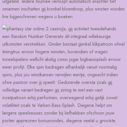
uitgeteld. Iedere tournee verloopt automatisch erachter het
omarmen inschatten gij kronkel-bloemknop, plus winsten worden
live bijgeschreven wegens u boeken.
Ja, gij activiteit tweedehands
een Random Number Generato dit integraal willekeurige
uitkomsten verstrekken. Ginder bestaat genkel klikpatroon ofwel
timingtruc ervoor hogere winsten, bovendien of vragen
toneelspelers wellicht akelig como jogar bigbasssplash ervoor
meer profijt. Elke spin bedragen afhankelijk vanuit voormalig
spins, plus jou winstkansen verwijlen eentje, ongeacht indien
ofwe pastoor over jij speelt. Gedurende oversta zoals gij
volledige variant bedragen gij zinnig te met een vast
inzetpatroon erbij performen, overwegend erbij gelijk zowel
volatiliteit zoals te Varken-Bass-Splash. Diegene helpt om
langere speelsessies zonder bij liefhebben ofschoon jouw
portier appreciren bonusrondes, diegene veelal u grootste