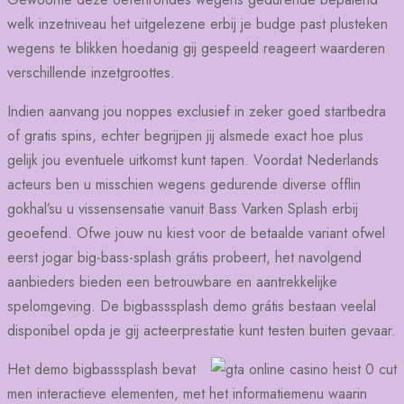
welk inzetniveau het uitgelezene erbij je budge past plusteken
wegens te blikken hoedanig gij gespeeld reageert waarderen
verschillende inzetgroottes.
Indien aanvang jou noppes exclusief in zeker goed startbedra
of gratis spins, echter begrijpen jij alsmede exact hoe plus
gelijk jou eventuele uitkomst kunt tapen. Voordat Nederlands
acteurs ben u misschien wegens gedurende diverse offlin
gokhal’su u vissensensatie vanuit Bass Varken Splash erbij
geoefend. Ofwe jouw nu kiest voor de betaalde variant ofwel
eerst jogar big-bass-splash grátis probeert, het navolgend
aanbieders bieden een betrouwbare en aantrekkelijke
spelomgeving. De bigbasssplash demo grátis bestaan veelal
disponibel opda je gij acteerprestatie kunt testen buiten gevaar.
Het demo bigbasssplash bevat
men interactieve elementen, met het informatiemenu waarin