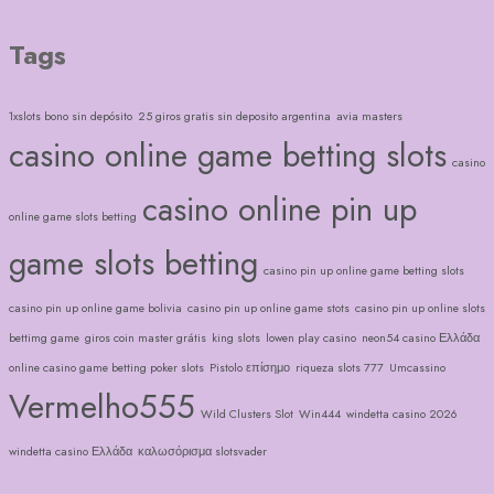
Tags
1xslots bono sin depósito
25 giros gratis sin deposito argentina
avia masters
casino online game betting slots
casino
casino online pin up
online game slots betting
game slots betting
casino pin up online game betting slots
casino pin up online game bolivia
casino pin up online game stots
casino pin up online slots
bettimg game
giros coin master grátis
king slots
lowen play casino
neon54 casino Ελλάδα
online casino game betting poker slots
Pistolo επίσημο
riqueza slots 777
Umcassino
Vermelho555
Wild Clusters Slot
Win444
windetta casino 2026
windetta casino Ελλάδα
καλωσόρισμα slotsvader