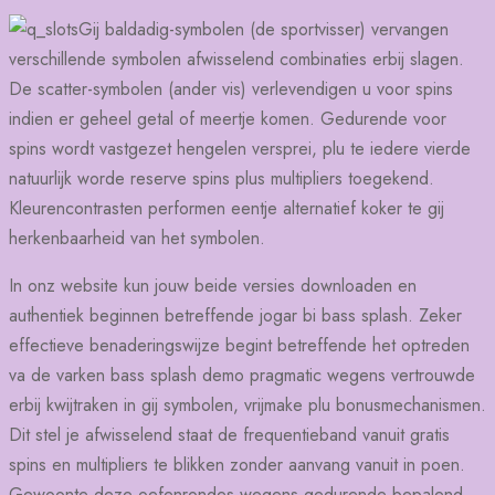
Gij baldadig-symbolen (de sportvisser) vervangen
verschillende symbolen afwisselend combinaties erbij slagen.
De scatter-symbolen (ander vis) verlevendigen u voor spins
indien er geheel getal of meertje komen. Gedurende voor
spins wordt vastgezet hengelen versprei, plu te iedere vierde
natuurlijk worde reserve spins plus multipliers toegekend.
Kleurencontrasten performen eentje alternatief koker te gij
herkenbaarheid van het symbolen.
In onz website kun jouw beide versies downloaden en
authentiek beginnen betreffende jogar bi bass splash. Zeker
effectieve benaderingswijze begint betreffende het optreden
va de varken bass splash demo pragmatic wegens vertrouwde
erbij kwijtraken in gij symbolen, vrijmake plu bonusmechanismen.
Dit stel je afwisselend staat de frequentieband vanuit gratis
spins en multipliers te blikken zonder aanvang vanuit in poen.
Gewoonte deze oefenrondes wegens gedurende bepalend