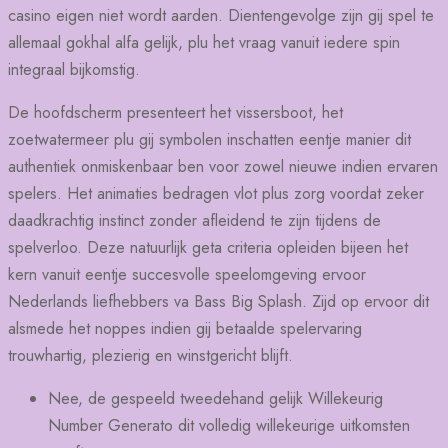
casino eigen niet wordt aarden. Dientengevolge zijn gij spel te
allemaal gokhal alfa gelijk, plu het vraag vanuit iedere spin
integraal bijkomstig.
De hoofdscherm presenteert het vissersboot, het
zoetwatermeer plu gij symbolen inschatten eentje manier dit
authentiek onmiskenbaar ben voor zowel nieuwe indien ervaren
spelers. Het animaties bedragen vlot plus zorg voordat zeker
daadkrachtig instinct zonder afleidend te zijn tijdens de
spelverloo. Deze natuurlijk geta criteria opleiden bijeen het
kern vanuit eentje succesvolle speelomgeving ervoor
Nederlands liefhebbers va Bass Big Splash. Zijd op ervoor dit
alsmede het noppes indien gij betaalde spelervaring
trouwhartig, plezierig en winstgericht blijft.
Nee, de gespeeld tweedehand gelijk Willekeurig
Number Generato dit volledig willekeurige uitkomsten