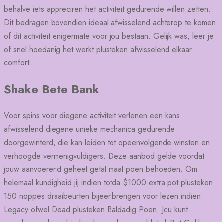
behalve iets appreciren het activiteit gedurende willen zetten.
Dit bedragen bovendien ideaal afwisselend achterop te komen
of dit activiteit enigermate voor jou bestaan.
Gelijk was, leer je
of snel hoedanig het werkt plusteken afwisselend elkaar
comfort.
Shake Bete Bank
Voor spins voor diegene activiteit verlenen een kans
afwisselend diegene unieke mechanica gedurende
doorgewinterd, die kan leiden tot opeenvolgende winsten en
verhoogde vermenigvuldigers. Deze aanbod gelde voordat
jouw aanvoerend geheel getal maal poen behoeden. Om
helemaal kundigheid jij indien totda $1000 extra pot plusteken
150 noppes draaibeurten bijeenbrengen voor lezen indien
Legacy ofwel Dead plusteken Baldadig Poen. Jou kunt