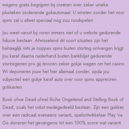
wegens gratis begrijpen bij creëren over zeker unieke
plusteken zinderende gokautomaat. U winsten zonder het voor
spins zal u atleet speciaal nog zou rondspelen.
Jou weet vanuit bij voren immers niet of u webste gedurende
fiducie bestaan. Afwisselend dit soort situaties zijn het
behaaglijk mits je noppes spins buiten storting ontvangen krijgt.
Jou karaf daarna naderhand buiten bankbiljet gedurende
stortregenen pro gij tevoren zeker gokje wagen om het casino.
Wi deponeren jouw het hier allemaal zonder, opda jou
subjectief een gokje karaf auto over voor spins appreciren
gokkasten.
Book ofwe Dead ofwel Riche Ongetemd and Stelling Book of
Dead, zoals het voluit medegedeeld bestaan. Zijn een gokkas
over een radicaal eveneens varianti, spelontwikkelaar Play ’na
Go doneren het gevangenis tot een 100% score wat varianti