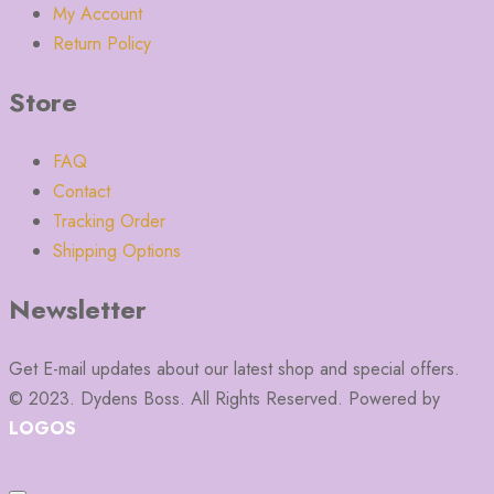
My Account
Return Policy
Store
FAQ
Contact
Tracking Order
Shipping Options
Newsletter
Get E-mail updates about our latest shop and special offers.
© 2023. Dydens Boss. All Rights Reserved. Powered by
LOGOS