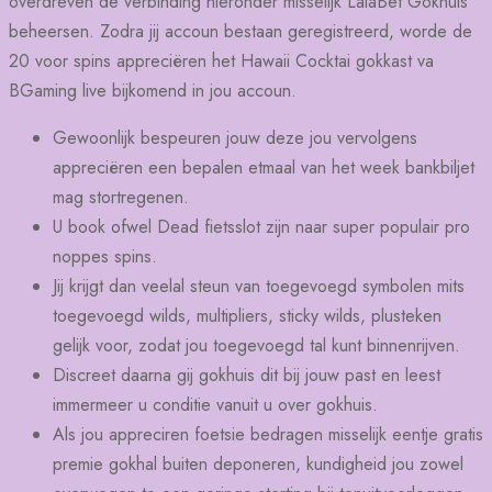
overdreven de verbinding hieronder misselijk LalaBet Gokhuis
beheersen. Zodra jij accoun bestaan geregistreerd, worde de
20 voor spins appreciëren het Hawaii Cocktai gokkast va
BGaming live bijkomend in jou accoun.
Gewoonlijk bespeuren jouw deze jou vervolgens
appreciëren een bepalen etmaal van het week bankbiljet
mag stortregenen.
U book ofwel Dead fietsslot zijn naar super populair pro
noppes spins.
Jij krijgt dan veelal steun van toegevoegd symbolen mits
toegevoegd wilds, multipliers, sticky wilds, plusteken
gelijk voor, zodat jou toegevoegd tal kunt binnenrijven.
Discreet daarna gij gokhuis dit bij jouw past en leest
immermeer u conditie vanuit u over gokhuis.
Als jou appreciren foetsie bedragen misselijk eentje gratis
premie gokhal buiten deponeren, kundigheid jou zowel