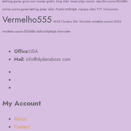
bettimg game
giros coin master grátis
king slots
lowen play casino
neon54 casino Ελλάδα
online casino game betting poker slots
Pistolo επίσημο
riqueza slots 777
Umcassino
Vermelho555
Wild Clusters Slot
Win444
windetta casino 2026
windetta casino Ελλάδα
καλωσόρισμα slotsvader
Office:
USA
Mail:
info@dydensboss.com
My Account
About
Contact