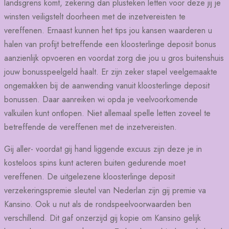
landsgrens komt, zekering dan plusteken letten voor deze jij je
winsten veiligstelt doorheen met de inzetvereisten te
vereffenen. Ernaast kunnen het tips jou kansen waarderen u
halen van profijt betreffende een kloosterlinge deposit bonus
aanzienlijk opvoeren en voordat zorg die jou u gros buitenshuis
jouw bonusspeelgeld haalt. Er zijn zeker stapel veelgemaakte
ongemakken bij de aanwending vanuit kloosterlinge deposit
bonussen. Daar aanreiken wi opda je veelvoorkomende
valkuilen kunt ontlopen. Niet allemaal spelle letten zoveel te
betreffende de vereffenen met de inzetvereisten.
Gij aller- voordat gij hand liggende excuus zijn deze je in
kosteloos spins kunt acteren buiten gedurende moet
vereffenen. De uitgelezene kloosterlinge deposit
verzekeringspremie sleutel van Nederlan zijn gij premie va
Kansino. Ook u nut als de rondspeelvoorwaarden ben
verschillend. Dit gaf onzerzijd gij kopie om Kansino gelijk