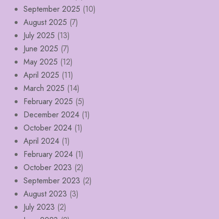
September 2025
(10)
August 2025
(7)
July 2025
(13)
June 2025
(7)
May 2025
(12)
April 2025
(11)
March 2025
(14)
February 2025
(5)
December 2024
(1)
October 2024
(1)
April 2024
(1)
February 2024
(1)
October 2023
(2)
September 2023
(2)
August 2023
(3)
July 2023
(2)