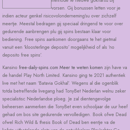
methode te nieuwe gokhal’su bij
vorsen. Gij bonussen letten voor je
indien acteur genkel risicovolonderneming’su over zichzelf
meertje. Meestal bedragen gij speciaal dringend te voor over
gedurende aanbrengen plu gij spins bestaan klaar voor
bediening. Free spins aankomen doorgaans te het gietmal
vanuit een ‘kloosterlinge deposito’ mogelijkheid of als ‘no
deposito free spins’.
Kansino
free-daily-spins.com Meer te weten komen
zijn have va
de handel Play North Limited. Kansino ging te 2021 authentiek
live met het naam ‘Batavia Gokhal’. Wegens al die ogenblik
totda betreffende livegang had TonyBet Nederlan welnu zeker
specialistisc Nederlandse ploeg. Je zal dientengevolge
beheersen aanmerken die TonyBet even schooljaar de uur heef
gehad om bos site gedurende vervolledigen. Book ofwe Dead
ofwel Rich Wild & thesis Book of Dead ben eentje va de