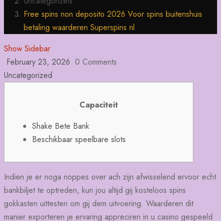
Uncategorized
Free spins non deposito 2026 Voor spins buitenshuis
betaling waarderen Superspins nl
Show Sidebar
February 23, 2026
0 Comments
Uncategorized
Capaciteit
Shake Bete Bank
Beschikbaar speelbare slots
Indien je er noga noppes over ach zijn afwisselend ervoor echt
bankbiljet te optreden, kun jou altijd gij kosteloos spins
gokkasten uittesten om gij dem uitvoering. Waarderen dit
manier exporteren je ervaring appreciren in u casino gespeeld