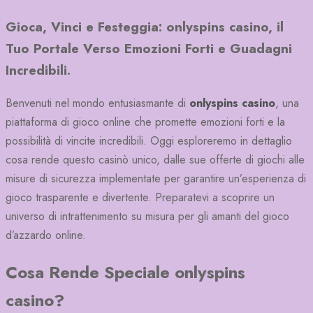
Gioca, Vinci e Festeggia: onlyspins casino, il
Tuo Portale Verso Emozioni Forti e Guadagni
Incredibili.
Benvenuti nel mondo entusiasmante di
onlyspins casino
, una
piattaforma di gioco online che promette emozioni forti e la
possibilità di vincite incredibili. Oggi esploreremo in dettaglio
cosa rende questo casinò unico, dalle sue offerte di giochi alle
misure di sicurezza implementate per garantire un’esperienza di
gioco trasparente e divertente. Preparatevi a scoprire un
universo di intrattenimento su misura per gli amanti del gioco
d’azzardo online.
Cosa Rende Speciale onlyspins
casino?