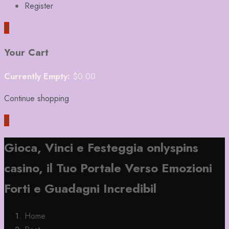
Register
0
Your Cart
Currently Empty:
$
0.00
Continue shopping
0
Gioca, Vinci e Festeggia onlyspins
casino, il Tuo Portale Verso Emozioni
Forti e Guadagni Incredibil
Home