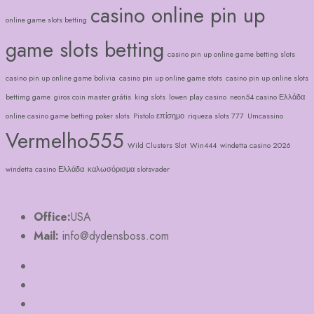
casino online pin up
online game slots betting
game slots betting
casino pin up online game betting slots
casino pin up online game bolivia
casino pin up online game stots
casino pin up online slots
bettimg game
giros coin master grátis
king slots
lowen play casino
neon54 casino Ελλάδα
online casino game betting poker slots
Pistolo επίσημο
riqueza slots 777
Umcassino
Vermelho555
Wild Clusters Slot
Win444
windetta casino 2026
windetta casino Ελλάδα
καλωσόρισμα slotsvader
Office:
USA
Mail:
info@dydensboss.com