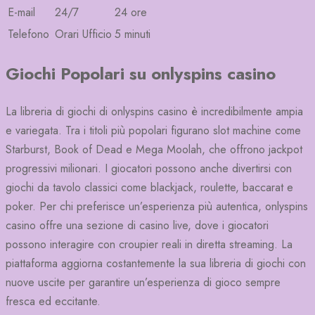
E-mail
24/7
24 ore
Telefono
Orari Ufficio
5 minuti
Giochi Popolari su onlyspins casino
La libreria di giochi di onlyspins casino è incredibilmente ampia
e variegata. Tra i titoli più popolari figurano slot machine come
Starburst, Book of Dead e Mega Moolah, che offrono jackpot
progressivi milionari. I giocatori possono anche divertirsi con
giochi da tavolo classici come blackjack, roulette, baccarat e
poker. Per chi preferisce un’esperienza più autentica, onlyspins
casino offre una sezione di casino live, dove i giocatori
possono interagire con croupier reali in diretta streaming. La
piattaforma aggiorna costantemente la sua libreria di giochi con
nuove uscite per garantire un’esperienza di gioco sempre
fresca ed eccitante.