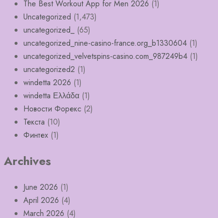
The Best Workout App for Men 2026
(1)
Uncategorized
(1,473)
uncategorized_
(65)
uncategorized_nine-casino-france.org_b1330604
(1)
uncategorized_velvetspins-casino.com_987249b4
(1)
uncategorized2
(1)
windetta 2026
(1)
windetta Ελλάδα
(1)
Новости Форекс
(2)
Текста
(10)
Финтех
(1)
Archives
June 2026
(1)
April 2026
(4)
March 2026
(4)