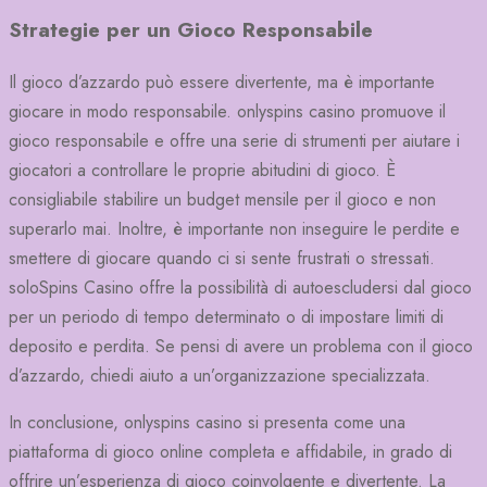
Strategie per un Gioco Responsabile
Il gioco d’azzardo può essere divertente, ma è importante
giocare in modo responsabile. onlyspins casino promuove il
gioco responsabile e offre una serie di strumenti per aiutare i
giocatori a controllare le proprie abitudini di gioco. È
consigliabile stabilire un budget mensile per il gioco e non
superarlo mai. Inoltre, è importante non inseguire le perdite e
smettere di giocare quando ci si sente frustrati o stressati.
soloSpins Casino offre la possibilità di autoescludersi dal gioco
per un periodo di tempo determinato o di impostare limiti di
deposito e perdita. Se pensi di avere un problema con il gioco
d’azzardo, chiedi aiuto a un’organizzazione specializzata.
In conclusione, onlyspins casino si presenta come una
piattaforma di gioco online completa e affidabile, in grado di
offrire un’esperienza di gioco coinvolgente e divertente. La