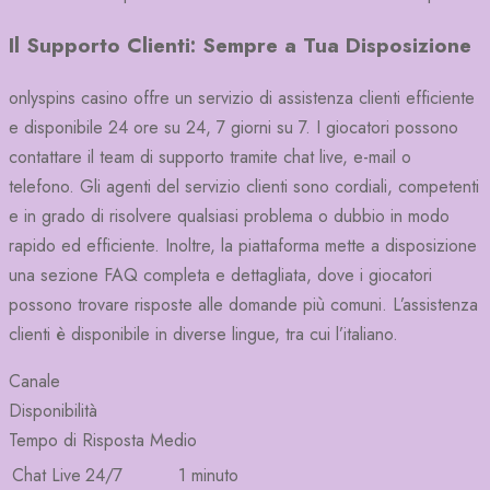
Il Supporto Clienti: Sempre a Tua Disposizione
onlyspins casino offre un servizio di assistenza clienti efficiente
e disponibile 24 ore su 24, 7 giorni su 7. I giocatori possono
contattare il team di supporto tramite chat live, e-mail o
telefono. Gli agenti del servizio clienti sono cordiali, competenti
e in grado di risolvere qualsiasi problema o dubbio in modo
rapido ed efficiente. Inoltre, la piattaforma mette a disposizione
una sezione FAQ completa e dettagliata, dove i giocatori
possono trovare risposte alle domande più comuni. L’assistenza
clienti è disponibile in diverse lingue, tra cui l’italiano.
Canale
Disponibilità
Tempo di Risposta Medio
Chat Live
24/7
1 minuto