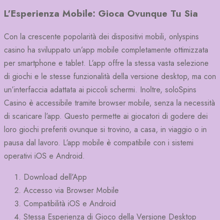
L’Esperienza Mobile: Gioca Ovunque Tu Sia
Con la crescente popolarità dei dispositivi mobili, onlyspins
casino ha sviluppato un’app mobile completamente ottimizzata
per smartphone e tablet. L’app offre la stessa vasta selezione
di giochi e le stesse funzionalità della versione desktop, ma con
un’interfaccia adattata ai piccoli schermi. Inoltre, soloSpins
Casino è accessibile tramite browser mobile, senza la necessità
di scaricare l’app. Questo permette ai giocatori di godere dei
loro giochi preferiti ovunque si trovino, a casa, in viaggio o in
pausa dal lavoro. L’app mobile è compatibile con i sistemi
operativi iOS e Android.
Download dell’App
Accesso via Browser Mobile
Compatibilità iOS e Android
Stessa Esperienza di Gioco della Versione Desktop