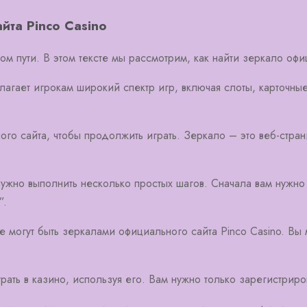
йта Pinco Casino
м пути. В этом тексте мы рассмотрим, как найти зеркало офици
лагает игрокам широкий спектр игр, включая слоты, карточные
ого сайта, чтобы продолжить играть. Зеркало – это веб-стра
нужно выполнить несколько простых шагов. Сначала вам нужно 
”.
е могут быть зеркалами официального сайта Pinco Casino. Вы 
ть в казино, используя его. Вам нужно только зарегистрирова