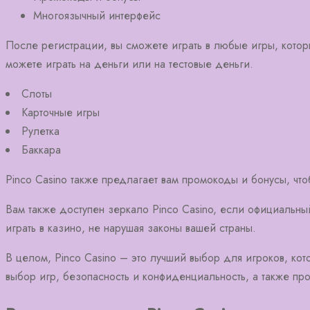
Многоязычный интерфейс
После регистрации, вы сможете играть в любые игры, которы
можете играть на деньги или на тестовые деньги.
Слоты
Карточные игры
Рулетка
Баккара
Pinco Casino также предлагает вам промокоды и бонусы, что
Вам также доступен зеркало Pinco Casino, если официальный
играть в казино, не нарушая законы вашей страны.
В целом, Pinco Casino – это лучший выбор для игроков, ко
выбор игр, безопасность и конфиденциальность, а также пр