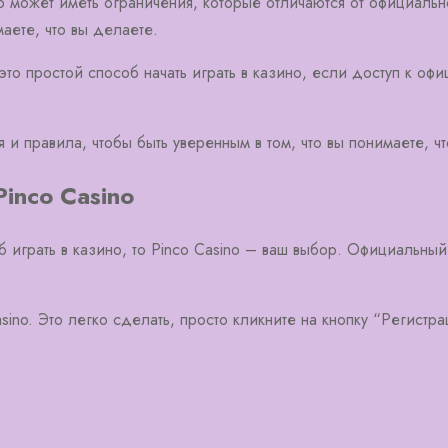
o может иметь ограничения, которые отличаются от официальн
маете, что вы делаете.
то простой способ начать играть в казино, если доступ к офи
 и правила, чтобы быть уверенным в том, что вы понимаете, ч
inco Casino
играть в казино, то Pinco Casino – ваш выбор. Официальный
sino. Это легко сделать, просто кликните на кнопку “Регистра