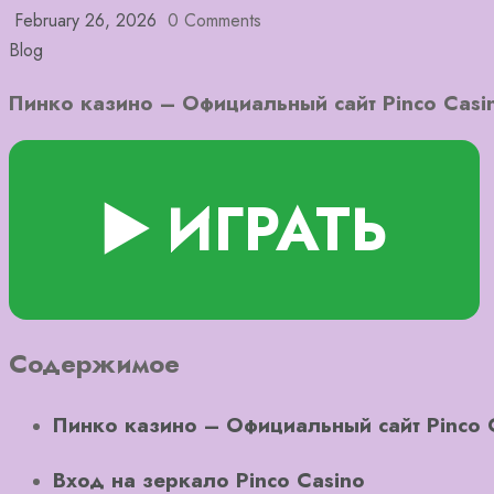
February 26, 2026
0 Comments
Blog
Пинко казино – Официальный сайт Pinco Casi
▶️ ИГРАТЬ
Содержимое
Пинко казино – Официальный сайт Pinco 
Вход на зеркало Pinco Casino