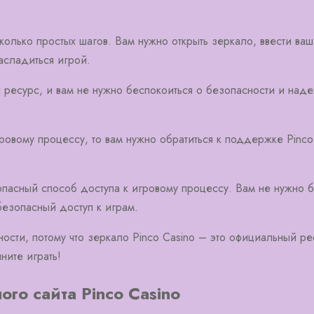
колько простых шагов. Вам нужно открыть зеркало, ввести ваш
асладиться игрой.
 ресурс, и вам не нужно беспокоиться о безопасности и наде
ровому процессу, то вам нужно обратиться к поддержке Pinc
опасный способ доступа к игровому процессу. Вам не нужно б
безопасный доступ к играм.
ости, потому что зеркало Pinco Casino – это официальный ре
ните играть!
о сайта Pinco Casino