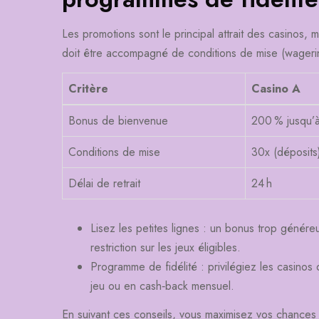
Les promotions sont le principal attrait des casinos
doit être accompagné de conditions de mise (wagering) 
Critère
Casino A
Bonus de bienvenue
200 % jusqu’
Conditions de mise
30x (déposits
Délai de retrait
24 h
Lisez les petites lignes : un bonus trop géné
restriction sur les jeux éligibles.
Programme de fidélité : privilégiez les casinos 
jeu ou en cash‑back mensuel.
En suivant ces conseils, vous maximisez vos chances 