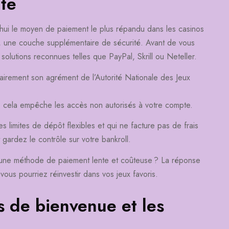
ite
d’hui le moyen de paiement le plus répandu dans les casinos
rtout, une couche supplémentaire de sécurité. Avant de vous
solutions reconnues telles que PayPal, Skrill ou Neteller.
clairement son agrément de l’Autorité Nationale des Jeux
) : cela empêche les accès non autorisés à votre compte.
s limites de dépôt flexibles et qui ne facture pas de frais
 gardez le contrôle sur votre bankroll.
c une méthode de paiement lente et coûteuse ? La réponse
vous pourriez réinvestir dans vos jeux favoris.
s de bienvenue et les