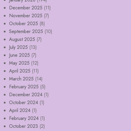
December 2025
(11)
November 2025
(7)
October 2025
(8)
September 2025
(10)
August 2025
(7)
July 2025
(13)
June 2025
(7)
May 2025
(12)
April 2025
(11)
March 2025
(14)
February 2025
(5)
December 2024
(1)
October 2024
(1)
April 2024
(1)
February 2024
(1)
October 2023
(2)