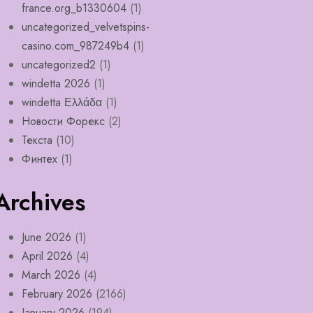
france.org_b1330604
(1)
uncategorized_velvetspins-
casino.com_987249b4
(1)
uncategorized2
(1)
windetta 2026
(1)
windetta Ελλάδα
(1)
Новости Форекс
(2)
Текста
(10)
Финтех
(1)
Archives
June 2026
(1)
April 2026
(4)
March 2026
(4)
February 2026
(2166)
January 2026
(194)