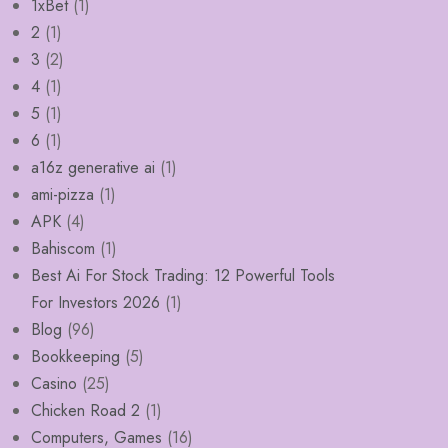
1xBet
(1)
2
(1)
3
(2)
4
(1)
5
(1)
6
(1)
a16z generative ai
(1)
ami-pizza
(1)
APK
(4)
Bahiscom
(1)
Best Ai For Stock Trading: 12 Powerful Tools
For Investors 2026
(1)
Blog
(96)
Bookkeeping
(5)
Casino
(25)
Chicken Road 2
(1)
Computers, Games
(16)