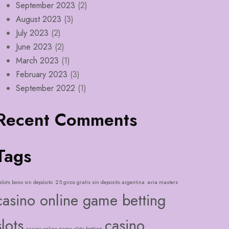
September 2023
(2)
August 2023
(3)
July 2023
(2)
June 2023
(2)
March 2023
(1)
February 2023
(3)
September 2022
(1)
Recent Comments
Tags
slots bono sin depósito
25 giros gratis sin deposito argentina
avia masters
casino online game betting
slots
casino
casino online game slots betting