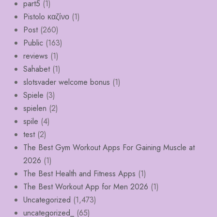
part5
(1)
Pistolo καζίνο
(1)
Post
(260)
Public
(163)
reviews
(1)
Sahabet
(1)
slotsvader welcome bonus
(1)
Spiele
(3)
spielen
(2)
spile
(4)
test
(2)
The Best Gym Workout Apps For Gaining Muscle at
2026
(1)
The Best Health and Fitness Apps
(1)
The Best Workout App for Men 2026
(1)
Uncategorized
(1,473)
uncategorized_
(65)