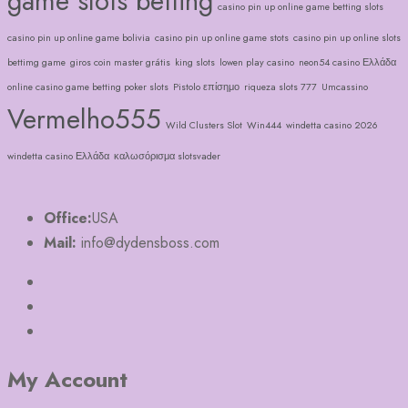
game slots betting
casino pin up online game betting slots
casino pin up online game bolivia
casino pin up online game stots
casino pin up online slots
bettimg game
giros coin master grátis
king slots
lowen play casino
neon54 casino Ελλάδα
online casino game betting poker slots
Pistolo επίσημο
riqueza slots 777
Umcassino
Vermelho555
Wild Clusters Slot
Win444
windetta casino 2026
windetta casino Ελλάδα
καλωσόρισμα slotsvader
Office:
USA
Mail:
info@dydensboss.com
My Account