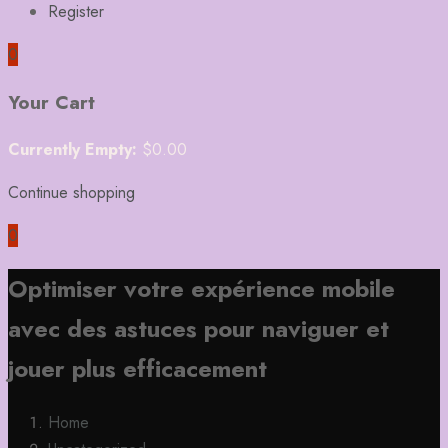
Register
0
Your Cart
Currently Empty:
$
0.00
Continue shopping
0
Optimiser votre expérience mobile
avec des astuces pour naviguer et
jouer plus efficacement
Home