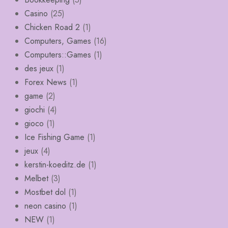
Casino
(25)
Chicken Road 2
(1)
Computers, Games
(16)
Computers::Games
(1)
des jeux
(1)
Forex News
(1)
game
(2)
giochi
(4)
gioco
(1)
Ice Fishing Game
(1)
jeux
(4)
kerstin-koeditz.de
(1)
Melbet
(3)
Mostbet dol
(1)
neon casino
(1)
NEW
(1)