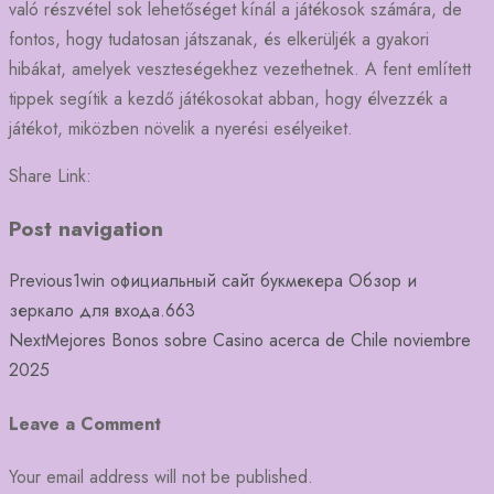
való részvétel sok lehetőséget kínál a játékosok számára, de
fontos, hogy tudatosan játszanak, és elkerüljék a gyakori
hibákat, amelyek veszteségekhez vezethetnek. A fent említett
tippek segítik a kezdő játékosokat abban, hogy élvezzék a
játékot, miközben növelik a nyerési esélyeiket.
Share Link:
Post navigation
Previous
1win официальный сайт букмекера Обзор и
зеркало для входа.663
Next
Mejores Bonos sobre Casino acerca de Chile noviembre
2025
Leave a Comment
Your email address will not be published.