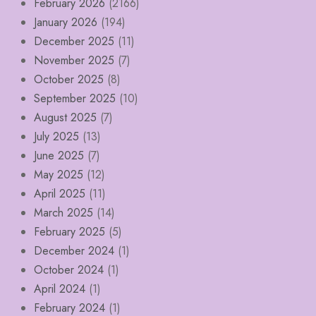
February 2026
(2166)
January 2026
(194)
December 2025
(11)
November 2025
(7)
October 2025
(8)
September 2025
(10)
August 2025
(7)
July 2025
(13)
June 2025
(7)
May 2025
(12)
April 2025
(11)
March 2025
(14)
February 2025
(5)
December 2024
(1)
October 2024
(1)
April 2024
(1)
February 2024
(1)