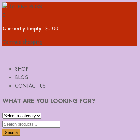
0
Currently Empty:
$
0.00
Continue shopping
SHOP
BLOG
CONTACT US
WHAT ARE YOU LOOKING FOR?
Search