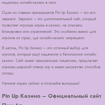
надежных онлайн-казино в сети.
Один из главных преимуществ Pin Up Казино – это его
зеркало. Зеркало – это дополнительный сайт, который
позволяет игрокам играть в казино, не опасаясь
блокировки или ограничений. Это особенно важно для
игроков из стран, где онлайн-казино запрещено.
В целом, Pin Up Казино – это отличный выбор для
игроков, которые ищут надежное и безопасное онлайн-
казино. Сайт имеет официальную лицензию, предлагает
игрокам широкий спектр игр и имеет множество способов
оплаты.
Начните играть сейчас и получайте выигрыши!
Pin Up Казино – Официальный сайт