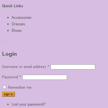
Quick Links
Accessories
Dresses
Shoes
Login
Username or email address
*
Password
*
Remember me
Lost your password?