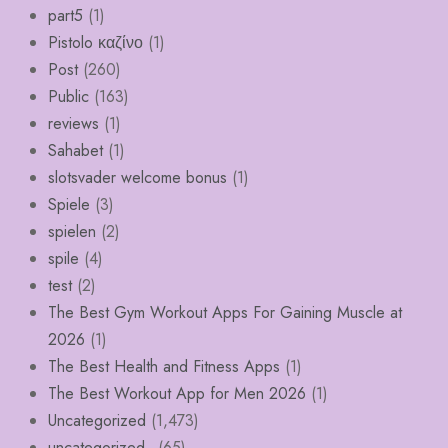
part5
(1)
Pistolo καζίνο
(1)
Post
(260)
Public
(163)
reviews
(1)
Sahabet
(1)
slotsvader welcome bonus
(1)
Spiele
(3)
spielen
(2)
spile
(4)
test
(2)
The Best Gym Workout Apps For Gaining Muscle at
2026
(1)
The Best Health and Fitness Apps
(1)
The Best Workout App for Men 2026
(1)
Uncategorized
(1,473)
uncategorized_
(65)