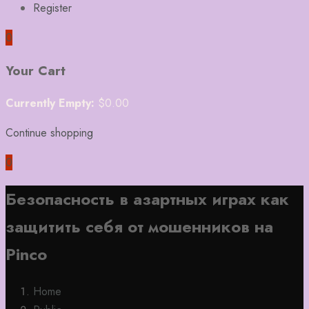
Register
0
Your Cart
Currently Empty:
$
0.00
Continue shopping
0
Безопасность в азартных играх как
защитить себя от мошенников на
Pinco
Home