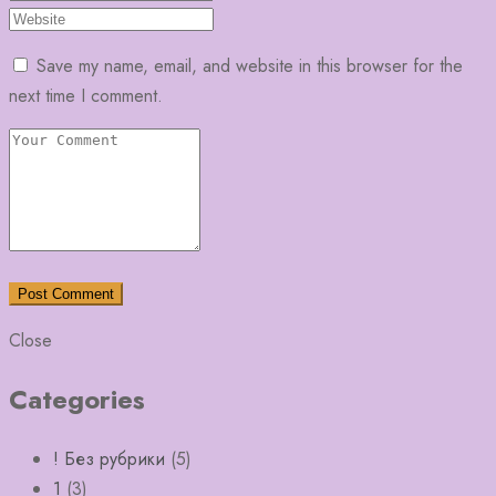
Save my name, email, and website in this browser for the
next time I comment.
Close
Categories
! Без рубрики
(5)
1
(3)