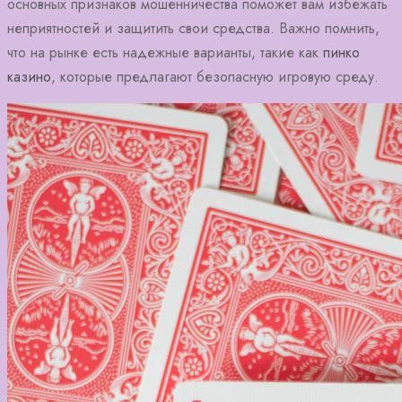
основных признаков мошенничества поможет вам избежать
неприятностей и защитить свои средства. Важно помнить,
что на рынке есть надежные варианты, такие как
пинко
казино
, которые предлагают безопасную игровую среду.