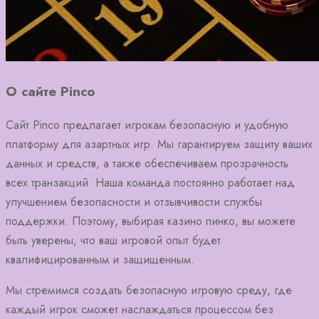
О сайте Pinco
Сайт Pinco предлагает игрокам безопасную и удобную
платформу для азартных игр. Мы гарантируем защиту ваших
данных и средств, а также обеспечиваем прозрачность
всех транзакций. Наша команда постоянно работает над
улучшением безопасности и отзывчивости службы
поддержки. Поэтому, выбирая казино пинко, вы можете
быть уверены, что ваш игровой опыт будет
квалифицированным и защищенным.
Мы стремимся создать безопасную игровую среду, где
каждый игрок сможет наслаждаться процессом без