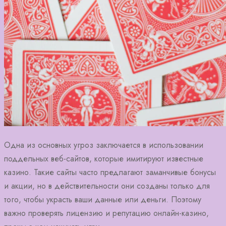
Одна из основных угроз заключается в использовании
поддельных веб-сайтов, которые имитируют известные
казино. Такие сайты часто предлагают заманчивые бонусы
и акции, но в действительности они созданы только для
того, чтобы украсть ваши данные или деньги. Поэтому
важно проверять лицензию и репутацию онлайн-казино,