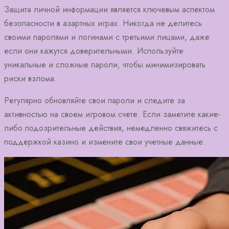
Защита личной информации является ключевым аспектом
безопасности в азартных играх. Никогда не делитесь
своими паролями и логинами с третьими лицами, даже
если они кажутся доверительными. Используйте
уникальные и сложные пароли, чтобы минимизировать
риски взлома.
Регулярно обновляйте свои пароли и следите за
активностью на своем игровом счете. Если заметите какие-
либо подозрительные действия, немедленно свяжитесь с
поддержкой казино и измените свои учетные данные.