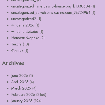
uncategorized_nine-casino-france.org_b1330604
(1)
uncategorized_velvetspins-casino.com_987249b4
(1)
uncategorized2
(1)
windetta 2026
(1)
windetta Ελλάδα
(1)
Новости Форекс
(2)
Текста
(10)
Финтех
(1)
Archives
June 2026
(1)
April 2026
(4)
March 2026
(4)
February 2026
(2166)
January 2026
(194)