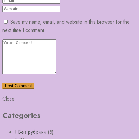
Save my name, email, and website in this browser for the
next time I comment.
Close
Categories
! Без рубрики
(5)