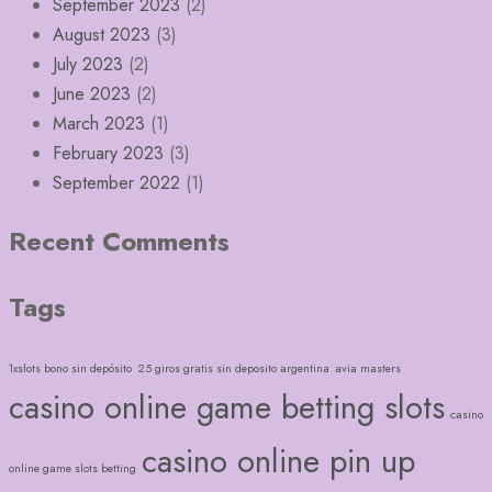
September 2023
(2)
August 2023
(3)
July 2023
(2)
June 2023
(2)
March 2023
(1)
February 2023
(3)
September 2022
(1)
Recent Comments
Tags
1xslots bono sin depósito
25 giros gratis sin deposito argentina
avia masters
casino online game betting slots
casino
casino online pin up
online game slots betting