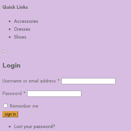
Quick Links
Accessories
Dresses
Shoes
Login
Username or email address
*
Password
*
Remember me
Lost your password?