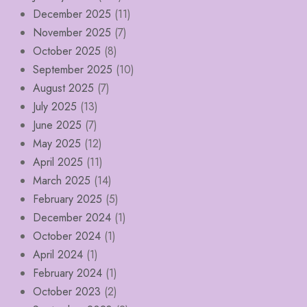
December 2025
(11)
November 2025
(7)
October 2025
(8)
September 2025
(10)
August 2025
(7)
July 2025
(13)
June 2025
(7)
May 2025
(12)
April 2025
(11)
March 2025
(14)
February 2025
(5)
December 2024
(1)
October 2024
(1)
April 2024
(1)
February 2024
(1)
October 2023
(2)