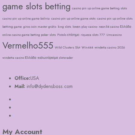
game slots betting
casino pin up online game betting slots
casino pin up online game bolivia
casino pin up online game stots
casino pin up online slots
bettimg game
giros coin master grátis
king slots
lowen play casino
neon54 casino Ελλάδα
online casino game betting poker slots
Pistolo επίσημο
riqueza slots 777
Umcassino
Vermelho555
Wild Clusters Slot
Win444
windetta casino 2026
windetta casino Ελλάδα
καλωσόρισμα slotsvader
Office:
USA
Mail:
info@dydensboss.com
My Account