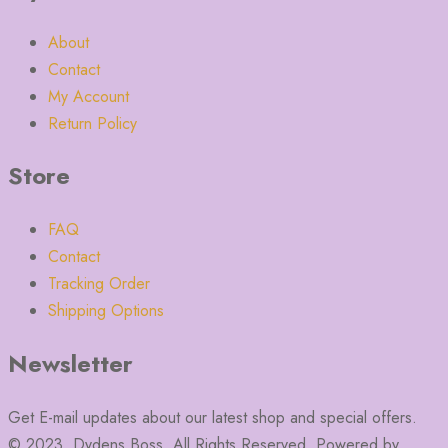
About
Contact
My Account
Return Policy
Store
FAQ
Contact
Tracking Order
Shipping Options
Newsletter
Get E-mail updates about our latest shop and special offers.
© 2023. Dydens Boss. All Rights Reserved. Powered by