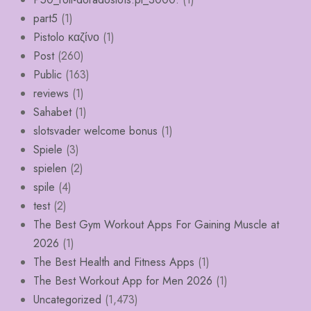
part5
(1)
Pistolo καζίνο
(1)
Post
(260)
Public
(163)
reviews
(1)
Sahabet
(1)
slotsvader welcome bonus
(1)
Spiele
(3)
spielen
(2)
spile
(4)
test
(2)
The Best Gym Workout Apps For Gaining Muscle at
2026
(1)
The Best Health and Fitness Apps
(1)
The Best Workout App for Men 2026
(1)
Uncategorized
(1,473)