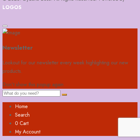
LOGOS
Newsletter
Lookout for our newsletter every week highlighting our new
products.
Don't show this popup again
Home
Search
0
Cart
My Account