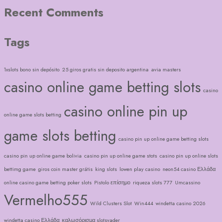
Recent Comments
Tags
1xslots bono sin depósito
25 giros gratis sin deposito argentina
avia masters
casino online game betting slots
casino
casino online pin up
online game slots betting
game slots betting
casino pin up online game betting slots
casino pin up online game bolivia
casino pin up online game stots
casino pin up online slots
bettimg game
giros coin master grátis
king slots
lowen play casino
neon54 casino Ελλάδα
online casino game betting poker slots
Pistolo επίσημο
riqueza slots 777
Umcassino
Vermelho555
Wild Clusters Slot
Win444
windetta casino 2026
windetta casino Ελλάδα
καλωσόρισμα slotsvader