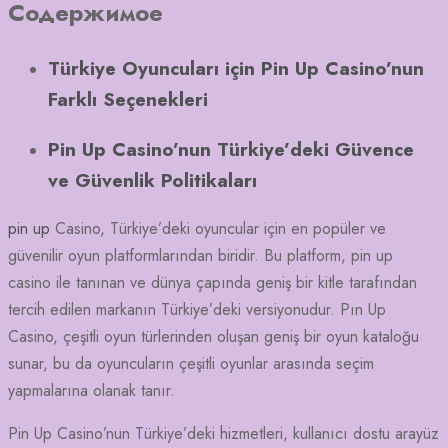
Содержимое
Türkiye Oyuncuları için Pin Up Casino’nun
Farklı Seçenekleri
Pin Up Casino’nun Türkiye’deki Güvence
ve Güvenlik Politikaları
pin up
Casino, Türkiye’deki oyuncular için en popüler ve
güvenilir oyun platformlarından biridir. Bu platform, pin up
casino ile tanınan ve dünya çapında geniş bir kitle tarafından
tercih edilen markanın Türkiye’deki versiyonudur. Pın Up
Casino, çeşitli oyun türlerinden oluşan geniş bir oyun kataloğu
sunar, bu da oyuncuların çeşitli oyunlar arasında seçim
yapmalarına olanak tanır.
Pin Up Casino’nun Türkiye’deki hizmetleri, kullanıcı dostu arayüz