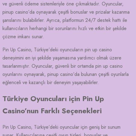
ve güvenli ödeme sistemleriyle öne çıkmaktadır. Oyuncular,
pinup casino’da oynayarak çeşitli bonuslar ve prizalar kazanma
şanslarını bulabilirler. Ayrıca, platformun 24/7 destek hattı ile
kullanıcıların herhangi bir sorunlarını hızlı ve etkin bir şekilde
çözme imkanı sunar.
Pin Up Casino, Türkiye’deki oyuncuların pin up casino
deneyimini en iyi şekilde yaşamasına yardımcı olmak üzere
tasarlanmıştır. Oyuncular, güvenli bir ortamda pin up casino
oyunlarını oynayarak, pinup casino’da bulunan çeşitli oyunlarla
eğlenceli ve kazançlı bir deneyim yaşayabilirler.
Türkiye Oyuncuları için Pin Up
Casino’nun Farklı Seçenekleri
Pin Up Casino, Türkiye’deki oyuncular için geniş bir sunum
sunar. Kullanıcılarına çeşitli oyun türleri, bonuslar ve