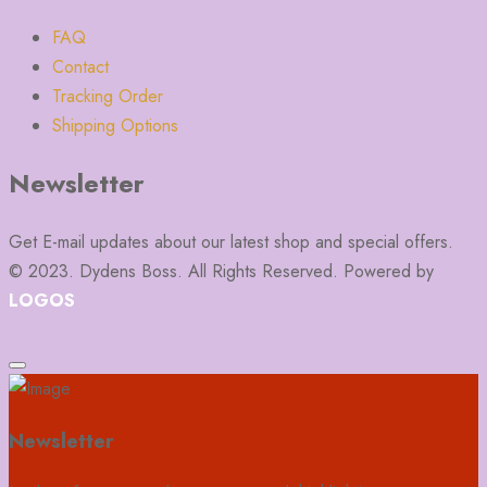
FAQ
Contact
Tracking Order
Shipping Options
Newsletter
Get E-mail updates about our latest shop and special offers.
© 2023. Dydens Boss. All Rights Reserved. Powered by
LOGOS
Newsletter