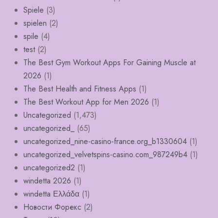
Spiele
(3)
spielen
(2)
spile
(4)
test
(2)
The Best Gym Workout Apps For Gaining Muscle at
2026
(1)
The Best Health and Fitness Apps
(1)
The Best Workout App for Men 2026
(1)
Uncategorized
(1,473)
uncategorized_
(65)
uncategorized_nine-casino-france.org_b1330604
(1)
uncategorized_velvetspins-casino.com_987249b4
(1)
uncategorized2
(1)
windetta 2026
(1)
windetta Ελλάδα
(1)
Новости Форекс
(2)