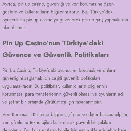
Ayrıca, pin up casino, güvenliği ve veri korumasına özen
gösterir ve kullanıcıların bilgilerini korur. Bu, Türkiye’deki
oyuncuların pin up casino’ya güvenerek pin up giriş yapmalarına
olanak tanır.
Pin Up Casino’nun Türkiye’deki
Güvence ve Güvenlik Politikaları
Pin Up Casino, Türkiye’deki oyuncuları korumak ve onların
güvenliğini sağlamak için çeşitli güvenlik politikaları
uygulamaktadır. Bu politikalar, kullanıcıların bilgilerinin
korunması, para transferlerinin güvenli olması ve oyunların adil
ve şeffaf bir ortamda yürütülmesi için tasarlanmıştır.
Veri Koruması: Kullanıcı bilgileri, şifreler ve diğer hassas bilgiler,
veri şifreleme teknolojileri kullanılarak güvenli bir şekilde
depolanır. Bu, kullanıcıların bilgilerinin yanlışlıkla erişilebilir hale