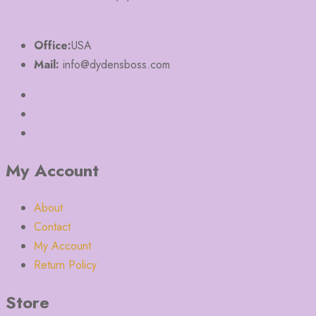
Office:
USA
Mail:
info@dydensboss.com
My Account
About
Contact
My Account
Return Policy
Store